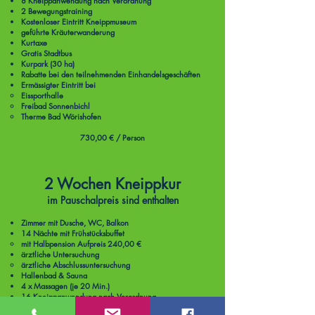
8 Kneippanwendung nach Verordnung
2 Bewegungstraining
Kostenloser Eintritt Kneippmuseum
geführte Kräuterwanderung
Kurtaxe
Gratis Stadtbus
Kurpark (30 ha)
Rabatte bei den teilnehmenden Einhandelsgeschäften
Ermässigter Eintritt bei
Eissporthalle​
Freibad Sonnenbichl
Therme Bad Wörishofen
730,00 € / Person
2 Wochen Kneippkur
im Pauschalpreis sind enthalten
Zimmer mit Dusche, WC, Balkon
14 Nächte mit Frühstücksbuffet
mit Halbpension Aufpreis 240
,00 €
ärztliche Untersuchung
ärztliche Abschlussuntersuchung​
Hallenbad & Sauna
4 x Massagen (je 20 Min.)
16 Kneippanwendung nach Verordnung
4 Bewegungstraining