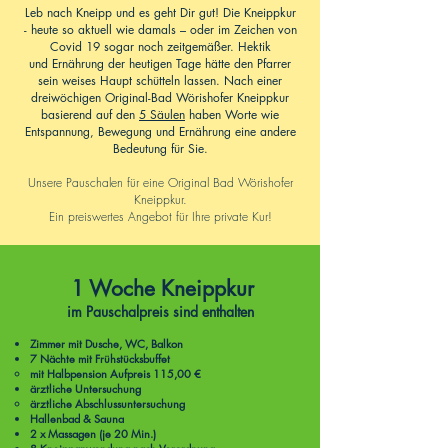
Leb nach Kneipp und es geht Dir gut! Die Kneippkur
- heute so aktuell wie damals – oder im Zeichen von
Covid 19 sogar noch zeitgemäßer. Hektik
und Ernährung der heutigen Tage hätte den Pfarrer
sein weises Haupt schütteln lassen. Nach einer
dreiwöchigen Original-Bad Wörishofer Kneippkur
basierend auf den
5 Säulen
haben Worte wie
Entspannung, Bewegung und Ernährung eine andere
Bedeutung für Sie.
Unsere Pauschalen für eine Original Bad Wörishofer
Kneippkur.
Ein preiswertes Angebot für Ihre private Kur!
1 Woche Kneippkur
im Pauschalpreis sind enthalten
Zimmer mit Dusche, WC, Balkon
7 Nächte mit Frühstücksbuffet
m
it Halbpension Aufpreis 115,00 €
ärztliche Untersuchung
ärzt
liche Abschlussuntersuchung​​
Hallenbad & Sauna
2 x Massagen (je 20 Min.)